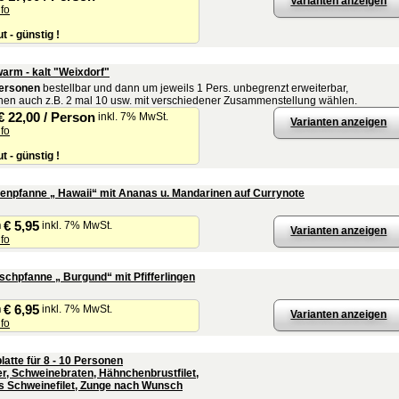
Varianten anzeigen
nfo
ut - günstig !
warm - kalt "Weixdorf"
Personen
bestellbar und dann um jeweils 1 Pers. unbegrenzt erweiterbar,
nen auch z.B. 2 mal 10 usw. mit verschiedener Zusammenstellung wählen.
€ 22,00 / Person
inkl. 7% MwSt.
Varianten anzeigen
nfo
ut - günstig !
npfanne „ Hawaii“ mit Ananas u. Mandarinen auf Currynote
€ 5,95
n
inkl. 7% MwSt.
Varianten anzeigen
nfo
ischpfanne „ Burgund“ mit Pfifferlingen
€ 6,95
n
inkl. 7% MwSt.
Varianten anzeigen
nfo
latte für 8 - 10 Personen
r, Schweinebraten, Hähnchenbrustfilet,
es Schweinefilet, Zunge nach Wunsch