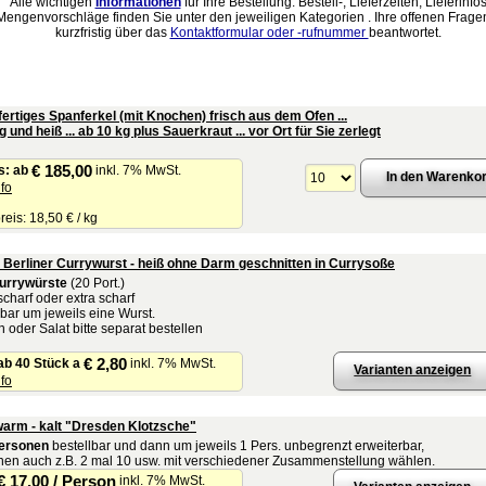
Alle wichtigen
Informationen
für Ihre Bestellung: Bestell-, Lieferzeiten, Lieferinfo
Mengenvorschläge finden Sie unter den jeweiligen Kategorien . Ihre offenen Frag
kurzfristig über das
Kontaktformular oder -rufnummer
beantwortet.
fertiges Spanferkel (mit Knochen) frisch aus dem Ofen ...
 und heiß ... ab 10 kg plus Sauerkraut ... vor Ort für Sie zerlegt
€ 185,00
s:
ab
inkl. 7% MwSt.
nfo
eis: 18,50 € / kg
l Berliner Currywurst - heiß ohne Darm geschnitten in Currysoße
urrywürste
(20 Port.)
charf oder extra scharf
bar um jeweils eine Wurst.
 oder Salat bitte separat bestellen
€ 2,80
ab 40 Stück a
inkl. 7% MwSt.
Varianten anzeigen
nfo
warm - kalt "Dresden Klotzsche"
Personen
bestellbar und dann um jeweils 1 Pers. unbegrenzt erweiterbar,
nen auch z.B. 2 mal 10 usw. mit verschiedener Zusammenstellung wählen.
€ 17,00 / Person
inkl. 7% MwSt.