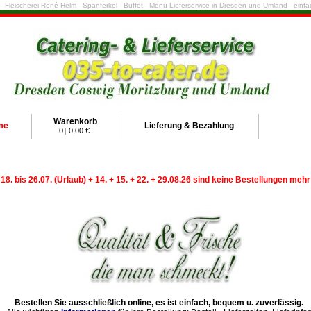
e - Fleischerei René Helm - Spanferkel - Buffet - Menü Lieferservice in Dresden und Umland - ein
Warenkorb
me
Lieferung & Bezahlung
0
|
0,00 €
 18. bis 26.07. (Urlaub) + 14. + 15. + 22. + 29.08.26 sind keine Bestellungen meh
Bestellen Sie ausschließlich online, es ist einfach, bequem u. zuverlässig.