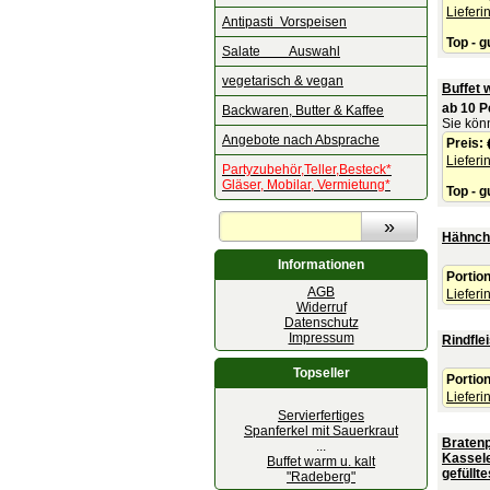
Lieferi
Antipasti Vorspeisen
Top - g
Salate Auswahl
vegetarisch & vegan
Buffet 
ab 10 
Backwaren, Butter & Kaffee
Sie kön
Angebote nach Absprache
Preis:
Lieferi
Partyzubehör,Teller,Besteck*
Gläser, Mobilar, Vermietung*
Top - g
Hähnche
Informationen
Portio
AGB
Lieferi
Widerruf
Datenschutz
Impressum
Rindfle
Topseller
Portio
Lieferi
Servierfertiges
Spanferkel mit Sauerkraut
Bratenp
...
Kassele
Buffet warm u. kalt
gefüllt
"Radeberg"