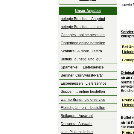
sowie 
Unser Angebot
belegte Brötchen - Angebot
belegte Brötchen - einzeln
Servier
Canapés - online bestellen
knusprig
Fingerfood online bestellen
Bei Un
Schnitzel & more liefern
Lieferi
Buffets günstig und gut
Grundpr
Spanferkel Lieferservice
Origina
Berliner Currywurst-Party
ab 40 C
normal s
Eisbeinessen Lieferservice
erweiter
Brötchen
Suppen .... online bestellen
warme Braten Lieferservice
Preis:
Lieferi
Fleischpfannen ... bestellen
Beilagen Auswahl
Buffet 
ab 10 
Desserts Auswahl
Sie kön
kalte Platten liefern
Preis: