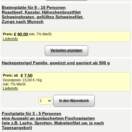
Bratenplatte für 8 - 10 Personen
Roastbeef, Kassler, Hähnchenbrustfilet
Schweinebraten, gefülltes Schweinefilet,
Zunge nach Wunsch
€ 80,00
Preis:
inkl. 7% MwSt.
Lieferinfo
Varianten anzeigen
Hackepeterigel Familie, gewürzt und garniert ab 500 g
€ 7,50
Preis:
ab
Grundpreis: 15,00 € / Kg
inkl. 7% MwSt.
Lieferinfo
Fischplatte für 3 - 5 Personen
eine Auswahl an geräuchertem Fischvarianten
(wie z.B. Lachs, Sprotten, Makrelenfilet uw. je nach
Tagesangebot)