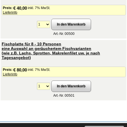
€ 40,00
Preis:
inkl. 7% MwSt.
Lieferinfo
Art.-Nr. 00500
Fischplatte für 8 - 10 Personen
eine Auswahl an geräuchertem Fischvarianten
(wie z.B. Lachs, Sprotten, Makrelenfilet uw. je nach
Tagesangebot)
€ 80,00
Preis:
inkl. 7% MwSt.
Lieferinfo
Art.-Nr. 00501
Copyright © 2008 - 2026
cater24.de
- Alle Rechte vorbehalten.
Impressum