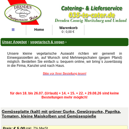
Warenkorb
≡
Home
0
|
0,00 €
Unser Angebot
:
vegetarisch & vegan
›
Unsere kleine vegetarische Auswahl richten wir generell in
Einwegassietten an, auf Wunsch sind Mehrwegschalen (gegen Pfand)
möglich. Bestellen Sie einfach u. bequem online, wir bring`s zuverlässig
in die Firma, Kanzlei und nach Haus.
Bitte vor Ihrer Bestellung lesen!
für den 18. bis 26.07. (Urlaub) + 14. + 15. + 22. + 29.08.26 sind keine
Bestellungen mehr möglich!
Gemüseplatte (kalt) mit grüner Gurke, Gewürzgurke, Paprika,
Tomaten, kleine Maiskolben und Gemüsespieße
€ 5,00
Preis:
inkl. 7% MwSt.