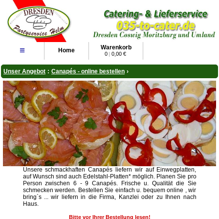
Warenkorb
≡
Home
0
|
0,00 €
Unser Angebot
:
Canapés - online bestellen
›
Unsere schmackhaften Canapés liefern wir auf Einwegplatten,
auf Wunsch sind auch Edelstahl-Platten* möglich. Planen Sie pro
Person zwischen 6 - 9 Canapés. Frische u. Qualität die Sie
schmecken werden. Bestellen Sie einfach u. bequem online , wir
bring`s ... wir liefern in die Firma, Kanzlei oder zu Ihnen nach
Haus.
Bitte vor Ihrer Bestellung lesen!