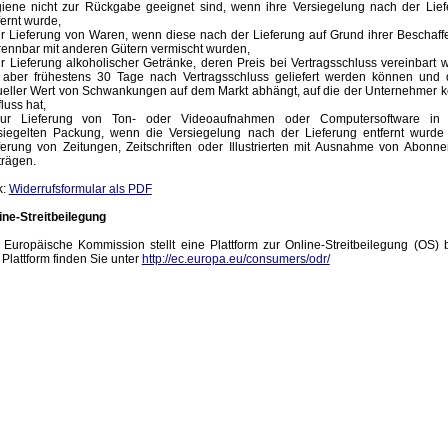
iene nicht zur Rückgabe geeignet sind, wenn ihre Versiegelung nach der Lief
fernt wurde,
ur Lieferung von Waren, wenn diese nach der Lieferung auf Grund ihrer Beschaff
rennbar mit anderen Gütern vermischt wurden,
ur Lieferung alkoholischer Getränke, deren Preis bei Vertragsschluss vereinbart 
 aber frühestens 30 Tage nach Vertragsschluss geliefert werden können und 
ueller Wert von Schwankungen auf dem Markt abhängt, auf die der Unternehmer 
fluss hat,
ur Lieferung von Ton- oder Videoaufnahmen oder Computersoftware in 
siegelten Packung, wenn die Versiegelung nach der Lieferung entfernt wurde 
ferung von Zeitungen, Zeitschriften oder Illustrierten mit Ausnahme von Abonn
trägen.
k:
Widerrufsformular als PDF
ine-Streitbeilegung
 Europäische Kommission stellt eine Plattform zur Online-Streitbeilegung (OS) b
 Plattform finden Sie unter
http://ec.europa.eu/consumers/odr/