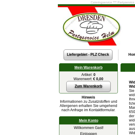
Cateringservice *** Partyservic
Liefergebiet - PLZ Check
Ho
Mein Warenkorb
Artikel:
0
Warenwert:
€ 0,00
Wid
Zum Warenkorb
Wid
Sie
wid
Hinweis
Ihn
Informationen zu Zusatzstoffen und
bzw
Allergenen erhalten Sie umgehend
Mar
nach Anfrage im Kontaktformular.
650
der
wid
Mein Konto
ver
Willkommen Gast!
aus
Wid
Einloggen