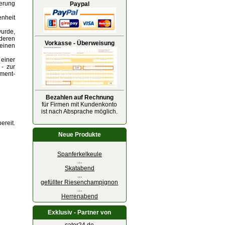
erung
Paypal
enheit
wurde,
deren
Vorkasse - Überweisung
keinen
einer
- zur
ement-
Bezahlen auf Rechnung
für Firmen mit Kundenkonto
ist nach Absprache möglich.
ereit.
Neue Produkte
Spanferkelkeule
...
Skatabend
...
gefüllter Riesenchampignon
...
Herrenabend
Exklusiv - Partner von