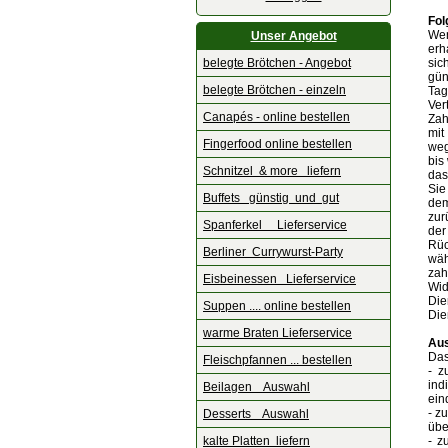
Fol
Wen
Unser Angebot
erh
belegte Brötchen - Angebot
sic
gün
belegte Brötchen - einzeln
Tag
Ver
Canapés - online bestellen
Zah
mit
Fingerfood online bestellen
weg
bis
Schnitzel & more liefern
das
Sie
Buffets günstig und gut
dem
zur
Spanferkel Lieferservice
der
Rüc
Berliner Currywurst-Party
wäh
zah
Eisbeinessen Lieferservice
Wid
Die
Suppen .... online bestellen
Die
warme Braten Lieferservice
Aus
Das
Fleischpfannen ... bestellen
- z
ind
Beilagen Auswahl
ein
- z
Desserts Auswahl
übe
kalte Platten liefern
- z