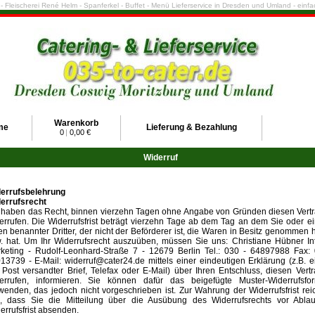
e - Fleischerei René Helm - Spanferkel - Buffet - Menü Lieferservice in Dresden und Umland - ein
Warenkorb
me
Lieferung & Bezahlung
0
|
0,00 €
Widerruf
errufsbelehrung
errufsrecht
 haben das Recht, binnen vierzehn Tagen ohne Angabe von Gründen diesen Vert
errufen. Die Widerrufsfrist beträgt vierzehn Tage ab dem Tag an dem Sie oder e
en benannter Dritter, der nicht der Beförderer ist, die Waren in Besitz genommen
. hat. Um Ihr Widerrufsrecht auszuüben, müssen Sie uns: Christiane Hübner In
keting - Rudolf-Leonhard-Straße 7 - 12679 Berlin Tel.: 030 - 64897988 Fax: 
13739 - E-Mail: widerruf@cater24.de mittels einer eindeutigen Erklärung (z.B. e
 Post versandter Brief, Telefax oder E-Mail) über Ihren Entschluss, diesen Vert
errufen, informieren. Sie können dafür das beigefügte Muster-Widerrufsfor
wenden, das jedoch nicht vorgeschrieben ist. Zur Wahrung der Widerrufsfrist rei
, dass Sie die Mitteilung über die Ausübung des Widerrufsrechts vor Ablau
errufsfrist absenden.