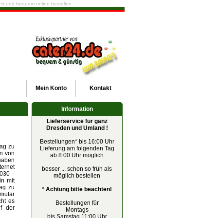
fach und bequem online bestellen
Mein
Konto
Kontakt
Information
Lieferservice für ganz
Dresden und Umland !
Bestellungen* bis 16:00 Uhr
rag zu
Lieferung am folgenden Tag
in von
ab 8:00 Uhr möglich
 haben
ternet
besser ... schon so früh als
030 -
möglich bestellen
in mit
rag zu
*
Achtung bitte beachten!
mular
cht es
Bestellungen für
f der
Montags
bis Samstag 11:00 Uhr