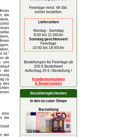
Feiertage mind. 48 Std.
 Ihnen
vorher bestellen.
n, die
otene,
Lieferzeiten
erzehn
ieses
Montag - Samstag
selbe
8:00 bis 21:00Uhr
 denn,
Sonntag geschlossen!
Ihnen
Feiertage
gern,
10:00 bis 18:00Uhr
haben,
 ist.“
gen ab
n uns
Bestellungen für Feiertage ab
Ablauf
200 € Bestellwert
n der
Aufschlag 25 € / Bestellung !
erung
rag zu
Kundenmeinungen
ng des
& Bewertungen
chten
henen
Bezahlmöglichkeiten
in den to-cater Shops
Barzahlung
g eine
r die
chnell
er der