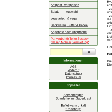
Hyg
Antipasti Vorspeisen
ent
- z
Salate Auswahl
unt
- z
vegetarisch & vegan
die
akt
Backwaren, Butter & Kaffee
Ein
- z
Angebote nach Absprache
ver
Lie
Partyzubehör,Teller,Besteck*
Ver
Gläser, Mobilar, Vermietung*
Lin
Onl
Informationen
Die
Die
AGB
Widerruf
Datenschutz
Impressum
Topseller
Servierfertiges
Spanferkel mit Sauerkraut
...
Buffet warm u. kalt
"Radeberg"