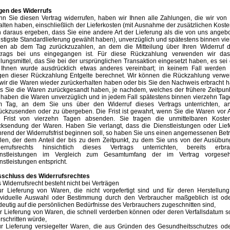
gen des Widerrufs
n Sie diesen Vertrag widerrufen, haben wir Ihnen alle Zahlungen, die wir von
alten haben, einschließlich der Lieferkosten (mit Ausnahme der zusätzlichen Koste
h daraus ergeben, dass Sie eine andere Art der Lieferung als die von uns angeb
stigste Standardlieferung gewählt haben), unverzüglich und spätestens binnen vi
en ab dem Tag zurückzuzahlen, an dem die Mitteilung über Ihren Widerruf d
trags bei uns eingegangen ist. Für diese Rückzahlung verwenden wir das
lungsmittel, das Sie bei der ursprünglichen Transaktion eingesetzt haben, es sei
 Ihnen wurde ausdrücklich etwas anderes vereinbart; in keinem Fall werden 
en dieser Rückzahlung Entgelte berechnet. Wir können die Rückzahlung verwei
 wir die Waren wieder zurückerhalten haben oder bis Sie den Nachweis erbracht 
s Sie die Waren zurückgesandt haben, je nachdem, welches der frühere Zeitpunkt
 haben die Waren unverzüglich und in jedem Fall spätestens binnen vierzehn Ta
 Tag, an dem Sie uns über den Widerruf dieses Vertrags unterrichten, a
ückzusenden oder zu übergeben. Die Frist ist gewahrt, wenn Sie die Waren vor 
 Frist von vierzehn Tagen absenden. Sie tragen die unmittelbaren Koste
ksendung der Waren. Haben Sie verlangt, dass die Dienstleistungen oder Lief
rend der Widerrufsfrist beginnen soll, so haben Sie uns einen angemessenen Bet
len, der dem Anteil der bis zu dem Zeitpunkt, zu dem Sie uns von der Ausübu
errufsrechts hinsichtlich dieses Vertrags unterrichten, bereits erbra
nstleistungen im Vergleich zum Gesamtumfang der im Vertrag vorgese
nstleistungen entspricht.
schluss des Widerrufsrechtes
 Widerrufsrecht besteht nicht bei Verträgen
ur Lieferung von Waren, die nicht vorgefertigt sind und für deren Herstellun
ividuelle Auswahl oder Bestimmung durch den Verbraucher maßgeblich ist ode
deutig auf die persönlichen Bedürfnisse des Verbrauchers zugeschnitten sind,
ur Lieferung von Waren, die schnell verderben können oder deren Verfallsdatum s
rschritten würde,
ur Lieferung versiegelter Waren, die aus Gründen des Gesundheitsschutzes od