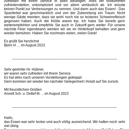
zufrieden mit Ihrem Service in allen Belangen. Alles lief vollkommen
zufriedenstellen, unkompliziert und vor allem verlässlich ab. Ich wüsste
keinen Punkt zur Verbessunger zu nennen. Und dann auch das Essen! - Das
Spanferkel war geschmacklich und von der Zubereitung ein Traum. Nicht
wenige Gäste meinten, dass sie wohl noch nie so leckeres Schweinefleisch
gegessen haben. Auch die Klöße waren top. Ich habe Sie bereits gern
weiterempfohlen und empfehle Sie auch in Zukunft gern weiter. Für unsere
nächste Feier irgendwann werden wir sie im Hinterkopf behalten und gern
wieder bemühen. Haben Sie nochmals vielen, vielen Dank!
Es grüßt Sie herzlichst
Björn H. ... im August 2022
____________________________________________________
Sehr geehrter Hr. Hübner,
wir waren sehr zufrieden mit Ihrem Service.
Es hat alles nach unseren Vorstellungen geklappt.
Gern kommen wir wieder bei nächster Gelegenheit / Anlaß auf Sie zurück.
Mit freundlichen Grüßen
Annett Sch. u. Detlef M. ... im August 2022
____________________________________________________
Hallo,
das Essen war sehr lecker und auch völlig ausreichend. Wir hatten noch sehr
viel übrig.