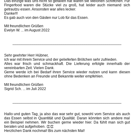
Das einzige was uns nicht so gefallen hat waren sie Melonen Schiffchen. Für
Fingerfood waren die Stücke viel zu groß, hat leider auch niemand sich
getrautzu essen. Ansonsten war alles lecker.
Danke!!!
Es gab auch von den Gästen nur Lob für das Essen.
Mit freundlichen Grüßen
Evelyn W. ... im August 2022
____________________________________________________
Sehr geehrter Herr Hübner,
ich war mit ihrem Service und der gelieferten Brötchen sehr zufrieden.
Alles war frisch und schmackhaft. Die Lieferung erfolgte innerhalb der
vereinbarten Zeit. Vielen Dank.
Gerne werde ich bei Bedarf ihren Service wieder nutzen und kann diesen
ohne Bedenken an Freunde und Bekannte weiter empfehlen.
Mit freundlichen Grüßen
Sigrid Sch. ... im Juli 2022
____________________________________________________
Hallo und guten Tag, ja also das war sehr gut, sowohl vom Service als auch
das Essen selbst in Quantität und Qualität. Daran könnten sich andere mal
ein Beispiel nehmen. Wir buchen gerne wieder hier. Da fühlt man sich gut
beraten und aufgehoben. 👏👏
Herzlichen Dank nochmal! Bis zum nächsten Mal!