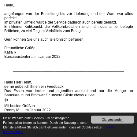
Hallo,
angefangen von der Bestellung bis zur Lieferung und der Ware war alles
perfekt!
Im privaten Umfeld wurde der Service dadurch auch bereits genutzt.
Ein kleiner Kritikpunkt: die Vollkornbrötchen sind nicht optimal für belegte
Brötchen, zu viel Teig im Verhältnis zum Belag.
Gern können Sie uns auch telefonisch befragen.
Freundliche Grüße
Katja R.
Büroassistentin ... im Januar 2022
____________________________________________________
Hallo Herr Helm,
gerne gebe ich Ihnen ein Feedback.
Das Essen war lecker und eigentlich ausreichend nur die Menge an
Sauerkraut und Brot war für unsere Gäste etwas zu viel.
👍
Mit besten Grüßen
Ronny M. ... im Januar 2022
Diese Website nutzt Cookies, um bestmögliche
Ok, verstanden
Funktionalität bieten zu können. Durch die Nutzung unserer
____________________________________________________
Dienste erklären Sie sich damit einverstanden, dass wir Cookies setzen.
mehr
Informationen
Hallo Herr Hübner,