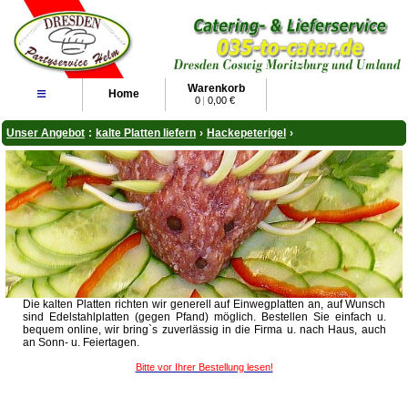
Warenkorb
≡
Home
0
|
0,00 €
Unser Angebot
:
kalte Platten liefern
›
Hackepeterigel
›
Die kalten Platten richten wir generell auf Einwegplatten an, auf Wunsch
sind Edelstahlplatten (gegen Pfand) möglich. Bestellen Sie einfach u.
bequem online, wir bring`s zuverlässig in die Firma u. nach Haus, auch
an Sonn- u. Feiertagen.
Bitte vor Ihrer Bestellung lesen!