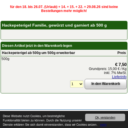
für den 18. bis 26.07. (Urlaub) + 14. + 15. + 22. + 29.08.26 sind keine
Bestellungen mehr möglich!
Hackepeterigel Familie, gewürzt und garniert ab 500 g
Diesen Artikel jetzt in den Warenkorb legen
Hackepeterigel ab 500g um 500g erweiterbar
Preis
500g
€ 7,50
Grundpreis: 15,00 € / Kg
inkl. 7% MwSt.
Lieferinfo
Copyright © 2008 - 2026
cater24.de
- Alle Rechte vorbehalten.
Impressum
Diese Website nutzt Cookies, um bestmögliche
Ok, verstanden
Funktionalität bieten zu können. Durch die Nutzung unserer
Dienste erklären Sie sich damit einverstanden, dass wir Cookies setzen.
mehr
Produkte können von den Abbildungen abweichen. Druckfehler / Irrtümer sowie