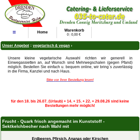
Warenkorb
≡
Home
0
|
0,00 €
Unser Angebot
:
vegetarisch & vegan
›
Unsere kleine vegetarische Auswahl richten wir generell in
Einwegassietten an, auf Wunsch sind Mehrwegschalen (gegen Pfand)
möglich. Bestellen Sie einfach u. bequem online, wir bring`s zuverlässig
in die Firma, Kanzlei und nach Haus.
Bitte vor Ihrer Bestellung lesen!
für den 18. bis 26.07. (Urlaub) + 14. + 15. + 22. + 29.08.26 sind keine
Bestellungen mehr möglich!
Frucht - Quark frisch angemacht im Kunststoff -
Sektkelchbecher nach Wahl mit
Erdbeeren, Pfirsich, Ananas oder Kirschen