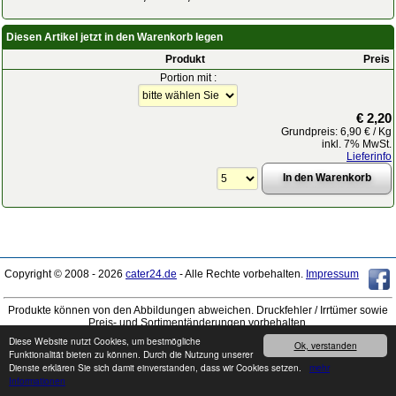
Diesen Artikel jetzt in den Warenkorb legen
Produkt
Preis
Portion mit :
€ 2,20
Grundpreis: 6,90 € / Kg
inkl. 7% MwSt.
Lieferinfo
Copyright © 2008 - 2026
cater24.de
- Alle Rechte vorbehalten.
Impressum
Produkte können von den Abbildungen abweichen. Druckfehler / Irrtümer sowie
Preis- und Sortimentänderungen vorbehalten.
Diese Website nutzt Cookies, um bestmögliche
Ok, verstanden
Funktionalität bieten zu können. Durch die Nutzung unserer
Dienste erklären Sie sich damit einverstanden, dass wir Cookies setzen.
mehr
Informationen