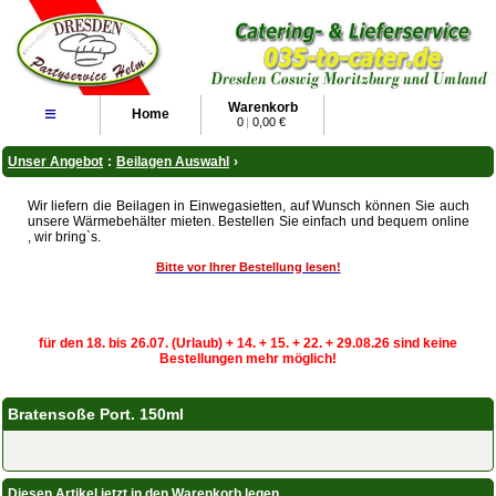
Warenkorb
≡
Home
0
|
0,00 €
Unser Angebot
:
Beilagen Auswahl
›
Wir liefern die Beilagen in Einwegasietten, auf Wunsch können Sie auch
unsere Wärmebehälter mieten. Bestellen Sie einfach und bequem online
, wir bring`s.
Bitte vor Ihrer Bestellung lesen!
für den 18. bis 26.07. (Urlaub) + 14. + 15. + 22. + 29.08.26 sind keine
Bestellungen mehr möglich!
Bratensoße Port. 150ml
Diesen Artikel jetzt in den Warenkorb legen