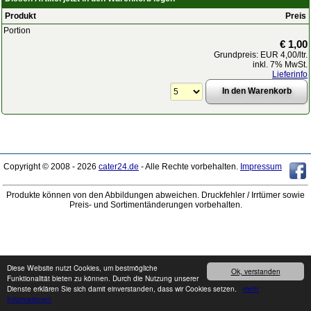
Produkt
Preis
Portion
€ 1,00
Grundpreis: EUR 4,00/ltr.
inkl. 7% MwSt.
Lieferinfo
Copyright © 2008 - 2026
cater24.de
- Alle Rechte vorbehalten.
Impressum
Produkte können von den Abbildungen abweichen. Druckfehler / Irrtümer sowie
Preis- und Sortimentänderungen vorbehalten.
Diese Website nutzt Cookies, um bestmögliche
Ok, verstanden
Funktionalität bieten zu können. Durch die Nutzung unserer
Dienste erklären Sie sich damit einverstanden, dass wir Cookies setzen.
mehr
Informationen