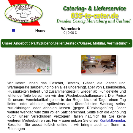
Warenkorb
≡
Home
0
|
0,00 €
Unser Angebot
:
Partyzubehör,Teller,Besteck*Gläser, Mobilar, Vermietung*
›
Wir liefern Ihnen das Geschirr, Besteck, Gläser, die Platten und
Wärmegeräte sauber und holen alles ungereingt, aber von Essensresten,
Flüssigkeiten befreit und zusammengestellt, wieder ab. Für defekte und
fehlende Teile berechnen wir den Wiederbeschaffungswert. Die Preise
für unsere Vermietartikel gelten in der Regel bis drei Tage, einen Tag
liefern oder abholen, spätestens am übernächsten Werktag selbst
zurückbringen oder abholen lassen (gegen Rückholgebühr). Jeder
weitere Werktag wird zum vollen Satz berechnet. Sollte sich die Abholung
durch unser Verschulden verzögern, fallen natürlich für Sie keine
weiteren Mietgebühren an. Für Fragen nutzen Sie unser
Kontaktformular
.
Bestellen Sie ausschließlich online ... wir bring`s auch an Sonn- u.
Feiertagen.