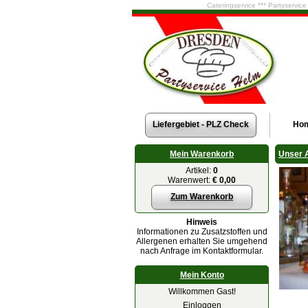
Cateringservice *** Partyservic
Liefergebiet - PLZ Check
Ho
Mein Warenkorb
Unser 
Artikel:
0
Warenwert:
€ 0,00
Zum Warenkorb
Hinweis
Informationen zu Zusatzstoffen und
Allergenen erhalten Sie umgehend
nach Anfrage im Kontaktformular.
Mein Konto
Willkommen Gast!
Einloggen