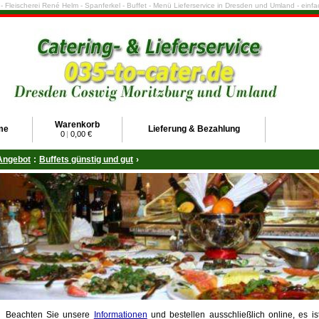
e - Fleischerei René Helm - Spanferkel - Buffet - Menü Lieferservice in Dresden und Umland - ein
Warenkorb
me
Lieferung & Bezahlung
0
|
0,00 €
Angebot
:
Buffets günstig und gut
›
Beachten Sie unsere
Informationen
und bestellen ausschließlich online, es is