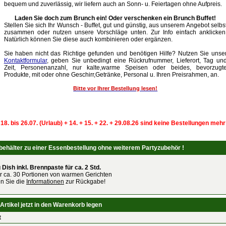
bequem und zuverlässig, wir liefern auch an Sonn- u. Feiertagen ohne Aufpreis.
Laden Sie doch zum Brunch ein! Oder verschenken ein Brunch Buffet!
Stellen Sie sich Ihr Wunsch - Buffet, gut und günstig, aus unserem Angebot selbs
zusammen oder nutzen unsere Vorschläge unten. Zur Info einfach anklicken
Natürlich können Sie diese auch kombinieren oder ergänzen.
Sie haben nicht das Richtige gefunden und benötigen Hilfe? Nutzen Sie unse
Kontaktformular
, geben Sie unbedingt eine Rückrufnummer, Lieferort, Tag un
Zeit, Personenanzahl, nur kalte,warme Speisen oder beides, bevorzugt
Produkte, mit oder ohne Geschirr,Getränke, Personal u. Ihren Preisrahmen, an.
Bitte vor Ihrer Bestellung lesen!
 18. bis 26.07. (Urlaub) + 14. + 15. + 22. + 29.08.26 sind keine Bestellungen meh
hälter zu einer Essenbestellung ohne weiterem Partyzubehör !
 Dish inkl. Brennpaste für ca. 2 Std.
für ca. 30 Portionen von warmen Gerichten
n Sie die
Informationen
zur Rückgabe!
Artikel jetzt in den Warenkorb legen
t