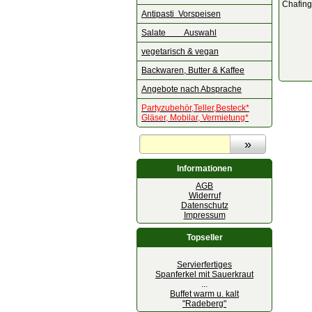
Chafing
Antipasti Vorspeisen
Salate Auswahl
vegetarisch & vegan
Backwaren, Butter & Kaffee
Angebote nach Absprache
Partyzubehör,Teller,Besteck*
Gläser, Mobilar, Vermietung*
Informationen
AGB
Widerruf
Datenschutz
Impressum
Topseller
Servierfertiges
Spanferkel mit Sauerkraut
...
Buffet warm u. kalt
"Radeberg"