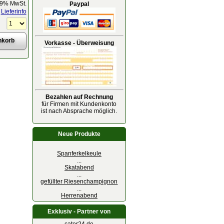
19% MwSt.
Paypal
Lieferinfo
Vorkasse - Überweisung
Bezahlen auf Rechnung
für Firmen mit Kundenkonto
ist nach Absprache möglich.
Neue Produkte
Spanferkelkeule
...
Skatabend
...
gefüllter Riesenchampignon
...
Herrenabend
Exklusiv - Partner von