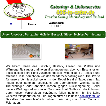
Warenkorb
≡
Home
0
|
0,00 €
Unser Angebot
:
Partyzubehör,Teller,Besteck*Gläser, Mobilar, Vermietung*
›
Wir liefern Ihnen das Geschirr, Besteck, Gläser, die Platten und
Wärmegeräte sauber und holen alles ungereingt, aber von Essensresten,
Flüssigkeiten befreit und zusammengestellt, wieder ab. Für defekte und
fehlende Teile berechnen wir den Wiederbeschaffungswert. Die Preise
für unsere Vermietartikel gelten in der Regel bis drei Tage, einen Tag
liefern oder abholen, spätestens am übernächsten Werktag selbst
zurückbringen oder abholen lassen (gegen Rückholgebühr). Jeder
weitere Werktag wird zum vollen Satz berechnet. Sollte sich die Abholung
durch unser Verschulden verzögern, fallen natürlich für Sie keine
weiteren Mietgebühren an. Für Fragen nutzen Sie unser
Kontaktformular
.
Bestellen Sie ausschließlich online ... wir bring`s auch an Sonn- u.
Feiertagen.