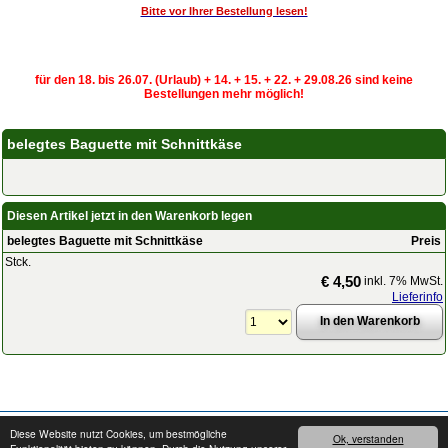
Bitte vor Ihrer Bestellung lesen!
für den 18. bis 26.07. (Urlaub) + 14. + 15. + 22. + 29.08.26 sind keine
Bestellungen mehr möglich!
belegtes Baguette mit Schnittkäse
Diesen Artikel jetzt in den Warenkorb legen
belegtes Baguette mit Schnittkäse
Preis
Stck.
€ 4,50
inkl. 7% MwSt.
Lieferinfo
Copyright © 2008 - 2026
cater24.de
- Alle Rechte vorbehalten.
Impressum
Diese Website nutzt Cookies, um bestmögliche
Ok, verstanden