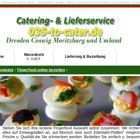
e - Fleischerei René Helm - Spanferkel - Buffet - Menü Lieferservice in Dresden und Umland - ein
Warenkorb
me
Lieferung & Bezahlung
0
|
0,00 €
Angebot
:
Fingerfood online bestellen
›
Stellen Sie sich Ihre leckere Fingerfood Auswahl selbst zusammen. Wir richte
alles auf Einwegplatten an, auf Wunsch sind auch Edelstahl-Platten* möglich
Frische u. Qualität die Sie schmecken werden. Bestellen Sie einfach u. beque