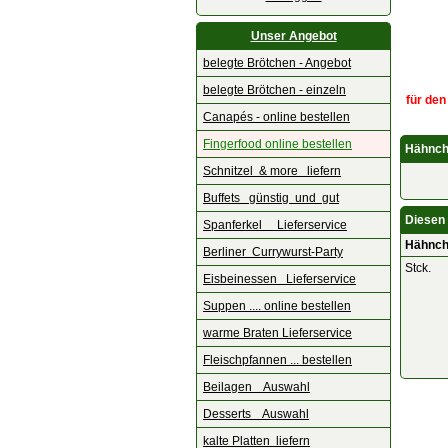
Unser Angebot
belegte Brötchen - Angebot
belegte Brötchen - einzeln
für den
Canapés - online bestellen
Fingerfood online bestellen
Hähnche
Schnitzel & more liefern
Buffets günstig und gut
Diesen 
Spanferkel Lieferservice
Hähnche
Berliner Currywurst-Party
Stck.
Eisbeinessen Lieferservice
Suppen .... online bestellen
warme Braten Lieferservice
Fleischpfannen ... bestellen
Beilagen Auswahl
Desserts Auswahl
kalte Platten liefern