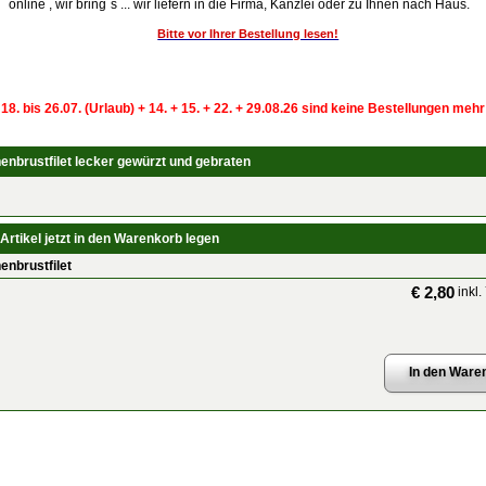
online , wir bring`s ... wir liefern in die Firma, Kanzlei oder zu Ihnen nach Haus.
Bitte vor Ihrer Bestellung lesen!
 18. bis 26.07. (Urlaub) + 14. + 15. + 22. + 29.08.26 sind keine Bestellungen meh
nbrustfilet lecker gewürzt und gebraten
Artikel jetzt in den Warenkorb legen
nbrustfilet
€ 2,80
inkl.