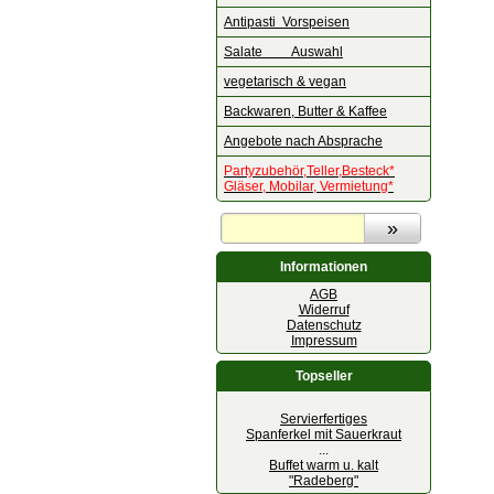
Antipasti Vorspeisen
Salate Auswahl
vegetarisch & vegan
Backwaren, Butter & Kaffee
Angebote nach Absprache
Partyzubehör,Teller,Besteck*
Gläser, Mobilar, Vermietung*
Informationen
AGB
Widerruf
Datenschutz
Impressum
Topseller
Servierfertiges
Spanferkel mit Sauerkraut
...
Buffet warm u. kalt
"Radeberg"