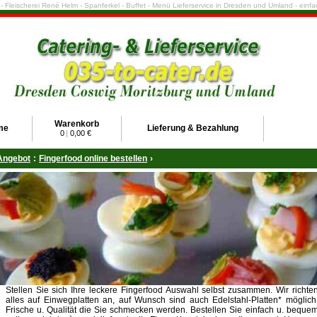
e - Fleischerei René Helm - Spanferkel - Buffet - Menü Lieferservice in Dresden und Umland - ein
Warenkorb
me
Lieferung & Bezahlung
0
|
0,00 €
Angebot
:
Fingerfood online bestellen
›
Stellen Sie sich Ihre leckere Fingerfood Auswahl selbst zusammen. Wir richte
alles auf Einwegplatten an, auf Wunsch sind auch Edelstahl-Platten* möglich
Frische u. Qualität die Sie schmecken werden. Bestellen Sie einfach u. beque