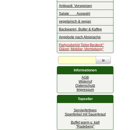
Antipasti Vorspeisen
Salate Auswahl
vegetarisch & vegan
Backwaren, Butter & Kaffee
Angebote nach Absprache
Partyzubehör,Teller,Besteck*
Gläser, Mobilar, Vermietung*
Informationen
AGB
Widerruf
Datenschutz
Impressum
Topseller
Servierfertiges
Spanferkel mit Sauerkraut
...
Buffet warm u. kalt
"Radeberg"