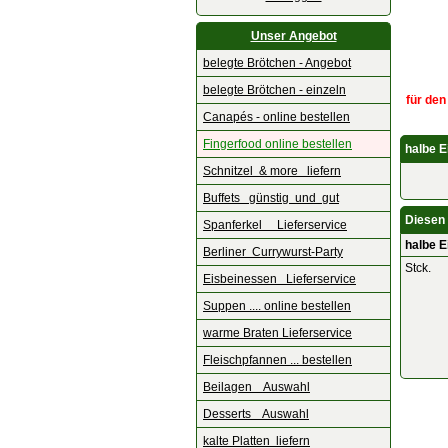
Unser Angebot
belegte Brötchen - Angebot
belegte Brötchen - einzeln
für den
Canapés - online bestellen
Fingerfood online bestellen
halbe E
Schnitzel & more liefern
Buffets günstig und gut
Diesen 
Spanferkel Lieferservice
halbe E
Berliner Currywurst-Party
Stck.
Eisbeinessen Lieferservice
Suppen .... online bestellen
warme Braten Lieferservice
Fleischpfannen ... bestellen
Beilagen Auswahl
Desserts Auswahl
kalte Platten liefern