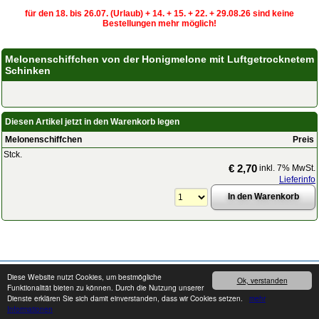
für den 18. bis 26.07. (Urlaub) + 14. + 15. + 22. + 29.08.26 sind keine
Bestellungen mehr möglich!
Melonenschiffchen von der Honigmelone mit Luftgetrocknetem
Schinken
Diesen Artikel jetzt in den Warenkorb legen
Melonenschiffchen
Preis
Stck.
€ 2,70
inkl. 7% MwSt.
Lieferinfo
Copyright © 2008 - 2026
cater24.de
- Alle Rechte vorbehalten.
Impressum
Diese Website nutzt Cookies, um bestmögliche
Ok, verstanden
Funktionalität bieten zu können. Durch die Nutzung unserer
Dienste erklären Sie sich damit einverstanden, dass wir Cookies setzen.
mehr
Produkte können von den Abbildungen abweichen. Druckfehler / Irrtümer sowie
Informationen
Preis- und Sortimentänderungen vorbehalten.