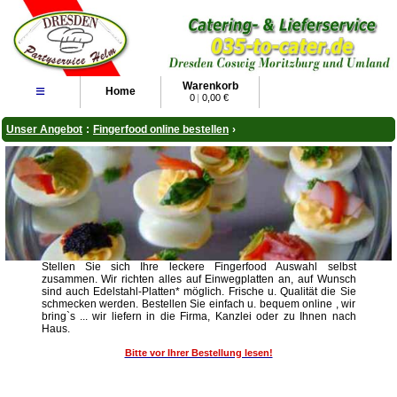
Warenkorb
≡
Home
0
|
0,00 €
Unser Angebot
:
Fingerfood online bestellen
›
Stellen Sie sich Ihre leckere Fingerfood Auswahl selbst
zusammen. Wir richten alles auf Einwegplatten an, auf Wunsch
sind auch Edelstahl-Platten* möglich. Frische u. Qualität die Sie
schmecken werden. Bestellen Sie einfach u. bequem online , wir
bring`s ... wir liefern in die Firma, Kanzlei oder zu Ihnen nach
Haus.
Bitte vor Ihrer Bestellung lesen!