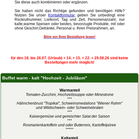
Sie diese auch kombinieren oder ergänzen.
Sie haben nicht das Richtige gefunden und benötigen Hilfe?
Nutzen Sie unser
Kontaktformular
, geben Sie unbedingt eine
Rückrufnummer, Lieferort, Tag und Zeit, Personenanzahl, nur
kalte,warme Speisen oder beides, bevorzugte Produkte, mit oder
ohne Geschirr,Getränke, Personal u. Ihren Preisrahmen, an.
Bitte vor Ihrer Bestellung lesen!
für den 18. bis 26.07. (Urlaub) + 14. + 15. + 22. + 29.08.26 sind keine
Bestellungen mehr möglich!
Buffet warm - kalt "Hochzeit - Jubiläum"
Warmanteil
Tomaten-Zucchini, Hochzeitssuppe oder Minestrone
***
Hähnchenbrust "Tropikal", Schweinsmedalions "Wiener Rahm"
und Wildschwein- oder Schweinebraten
***
Kaisergemüse und gemischter Salat der Saison
***
Rosmarienkartoffeln und oder Butterreis, Kartoffelpüree
*****
Kaltanteil