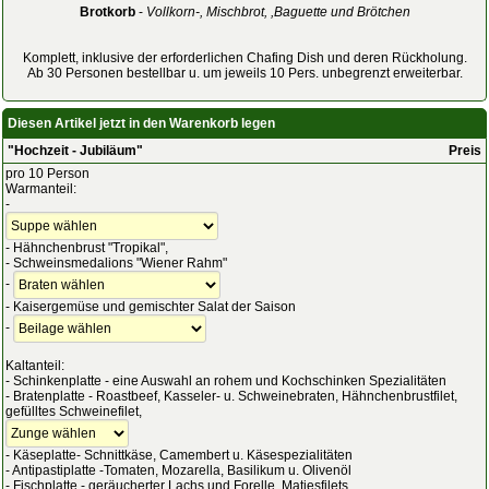
Brotkorb
-
Vollkorn-, Mischbrot, ,Baguette und Brötchen
Komplett, inklusive der erforderlichen Chafing Dish und deren Rückholung.
Ab 30 Personen bestellbar u. um jeweils 10 Pers. unbegrenzt erweiterbar.
Diesen Artikel jetzt in den Warenkorb legen
"Hochzeit - Jubiläum"
Preis
pro 10 Person
Warmanteil:
-
- Hähnchenbrust "Tropikal",
- Schweinsmedalions "Wiener Rahm"
-
- Kaisergemüse und gemischter Salat der Saison
-
Kaltanteil:
- Schinkenplatte - eine Auswahl an rohem und Kochschinken Spezialitäten
- Bratenplatte - Roastbeef, Kasseler- u. Schweinebraten, Hähnchenbrustfilet,
gefülltes Schweinefilet,
- Käseplatte- Schnittkäse, Camembert u. Käsespezialitäten
- Antipastiplatte -Tomaten, Mozarella, Basilikum u. Olivenöl
- Fischplatte - geräucherter Lachs und Forelle, Matjesfilets