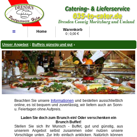
Warenkorb
≡
Home
0
|
0,00 €
Unser Angebot
:
Buffets günstig und gut
›
Beachten Sie unsere
Informationen
und bestellen ausschließlich
online, es ist bequem und zuverlässig, wir liefern auch an Sonn-
u. Feiertagen ohne Aufpreis.
Laden Sie doch zum Brunch ein! Oder verschenken ein
Brunch Buffet!
Stellen Sie sich Ihr Wunsch - Buffet, gut und günstig, aus
unserem Angebot selbst zusammen oder nutzen unsere
Vorschläge unten. Zur Info einfach anklicken. Natürlich können