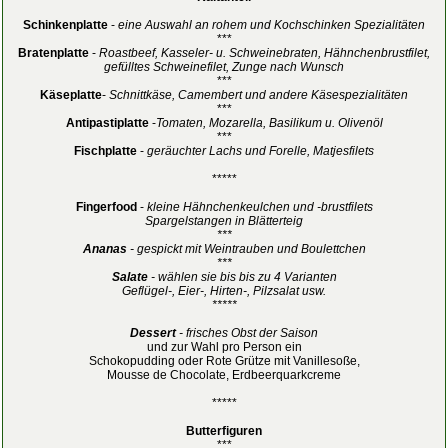
Schinkenplatte
-
eine Auswahl an rohem und Kochschinken Spezialitäten
***
Bratenplatte
-
Roastbeef, Kasseler- u. Schweinebraten, Hähnchenbrustfilet,
gefülltes Schweinefilet, Zunge nach Wunsch
***
Käseplatte
-
Schnittkäse, Camembert und andere Käsespezialitäten
***
Antipastiplatte
-
Tomaten, Mozarella, Basilikum u. Olivenöl
***
Fischplatte
-
geräuchter Lachs und Forelle, Matjesfilets
*****
Fingerfood
-
kleine Hähnchenkeulchen und -brustfilets
Spargelstangen in Blätterteig
***
Ananas
-
gespickt mit Weintrauben und Boulettchen
***
Salate
- wählen sie bis bis zu 4 Varianten
Geflügel-, Eier-, Hirten-, Pilzsalat usw.
*****
Dessert
- frisches Obst der Saison
und zur Wahl pro Person ein
Schokopudding oder Rote Grütze mit Vanillesoße,
Mousse de Chocolate, Erdbeerquarkcreme
*****
Butterfiguren
***