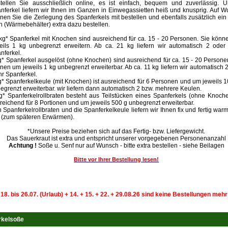
tellen Sie ausschließlich online, es ist einfach, bequem und zuverlässig. U
nferkel liefern wir Ihnen im Ganzen in Einwegassietten heiß und knusprig. Auf 
nen Sie die Zerlegung des Spanferkels mit bestellen und ebenfalls zusätzlich ein
h (Wärmebehälter) extra dazu bestellen.
kg* Spanferkel mit Knochen sind ausreichend für ca. 15 - 20 Personen. Sie kön
eils 1 kg unbegrenzt erweitern. Ab ca. 21 kg liefern wir automatisch 2 oder
nferkel.
g* Spanferkel ausgelöst (ohne Knochen) sind ausreichend für ca. 15 - 20 Persone
nen um jeweils 1 kg unbegrenzt erweiterbar. Ab ca. 11 kg liefern wir automatisch 
r Spanferkel.
g* Spanferkelkeule (mit Knochen) ist ausreichend für 6 Personen und um jeweils 
egrenzt erweiterbar. wir liefern dann automatisch 2 bzw. mehrere Keulen.
g* Spanferkelrollbraten besteht aus Teilstücken eines Spanferkels (ohne Knoche
reichend für 8 Portionen und um jeweils 500 g unbegrenzt erweiterbar.
 Spanferkelrollbraten und die Spanferkelkeule liefern wir Ihnen fix und fertig war
t (zum späteren Erwärmen).
*Unsere Preise beziehen sich auf das Fertig- bzw. Liefergewicht.
Das Sauerkraut ist extra und entspricht unserer vorgegebenen Personenanzahl
Achtung !
Soße u. Senf nur auf Wunsch - bitte extra bestellen - siehe Beilagen
Bitte vor Ihrer Bestellung lesen!
 18. bis 26.07. (Urlaub) + 14. + 15. + 22. + 29.08.26 sind keine Bestellungen meh
rkelsoße