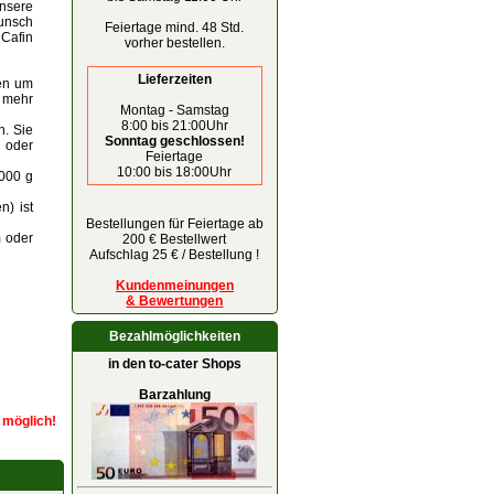
nsere
Wunsch
Feiertage mind. 48 Std.
 Cafin
vorher bestellen.
Lieferzeiten
nen um
 mehr
Montag - Samstag
8:00 bis 21:00Uhr
n. Sie
Sonntag geschlossen!
2 oder
Feiertage
10:00 bis 18:00Uhr
1000 g
n) ist
Bestellungen für Feiertage ab
m oder
200 € Bestellwert
Aufschlag 25 € / Bestellung !
Kundenmeinungen
& Bewertungen
Bezahlmöglichkeiten
in den to-cater Shops
Barzahlung
r möglich!