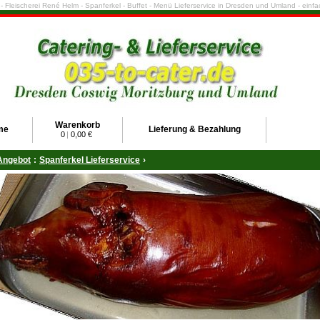
e - Fleischerei René Helm - Spanferkel - Buffet - Menü Lieferservice in Dresden und Umland - ein
Warenkorb
me
Lieferung & Bezahlung
0
|
0,00 €
Angebot
:
Spanferkel Lieferservice
›