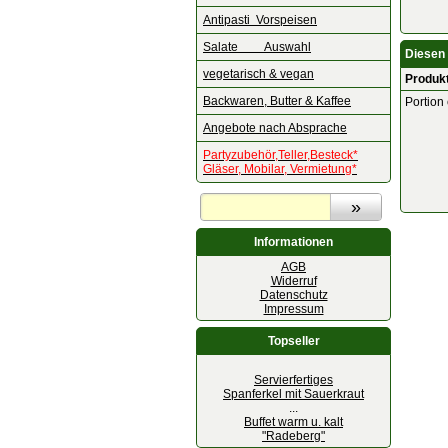
Antipasti Vorspeisen
Salate Auswahl
Diesen 
vegetarisch & vegan
Produk
Backwaren, Butter & Kaffee
Portion
Angebote nach Absprache
Partyzubehör,Teller,Besteck*
Gläser, Mobilar, Vermietung*
Informationen
AGB
Widerruf
Datenschutz
Impressum
Topseller
Servierfertiges
Spanferkel mit Sauerkraut
...
Buffet warm u. kalt
"Radeberg"