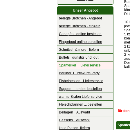
Bes
Spa
kön
Unser Angebot
Dis
belegte Brötchen - Angebot
10 
belegte Brötchen - einzeln
jew
Spa
Canapés - online bestellen
5 k
kön
Fingerfood online bestellen
meh
2 k
Schnitzel & more liefern
unb
2 k
Buffets günstig und gut
aus
Den
Spanferkel Lieferservice
kal
Berliner Currywurst-Party
Eisbeinessen Lieferservice
Suppen .... online bestellen
warme Braten Lieferservice
Fleischpfannen ... bestellen
für den
Beilagen Auswahl
Desserts Auswahl
Spanfe
kalte Platten liefern