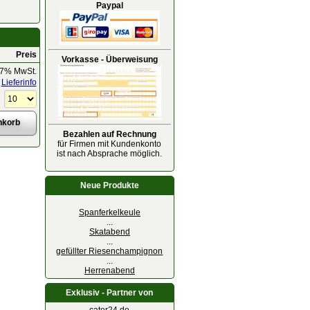
Paypal
Preis
Vorkasse - Überweisung
 7% MwSt.
Lieferinfo
Bezahlen auf Rechnung
für Firmen mit Kundenkonto
ist nach Absprache möglich.
Neue Produkte
Spanferkelkeule
...
Skatabend
...
gefüllter Riesenchampignon
...
Herrenabend
Exklusiv - Partner von