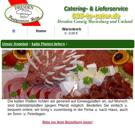
Warenkorb
≡
Home
0
|
0,00 €
Unser Angebot
:
kalte Platten liefern
›
Die kalten Platten richten wir generell auf Einwegplatten an, auf Wunsch
sind Edelstahlplatten (gegen Pfand) möglich. Bestellen Sie einfach u.
bequem online, wir bring`s zuverlässig in die Firma u. nach Haus, auch
an Sonn- u. Feiertagen.
Bitte vor Ihrer Bestellung lesen!