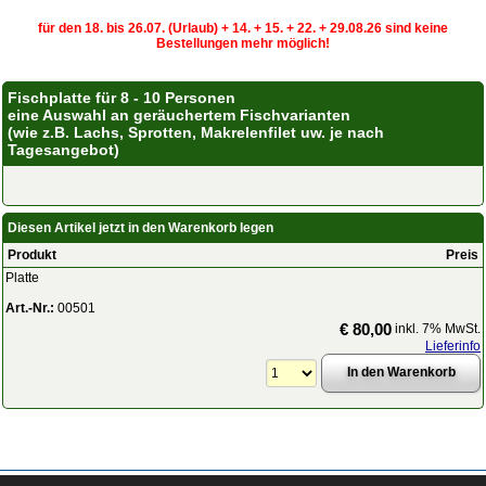
für den 18. bis 26.07. (Urlaub) + 14. + 15. + 22. + 29.08.26 sind keine
Bestellungen mehr möglich!
Fischplatte für 8 - 10 Personen
eine Auswahl an geräuchertem Fischvarianten
(wie z.B. Lachs, Sprotten, Makrelenfilet uw. je nach
Tagesangebot)
Diesen Artikel jetzt in den Warenkorb legen
Produkt
Preis
Platte
Art.-Nr.:
00501
€ 80,00
inkl. 7% MwSt.
Lieferinfo