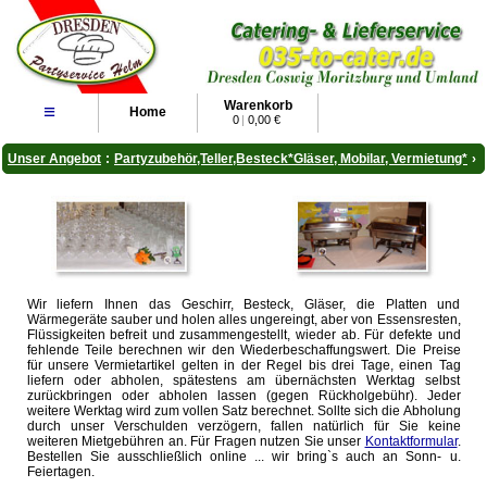
Warenkorb
≡
Home
0
|
0,00 €
Unser Angebot
:
Partyzubehör,Teller,Besteck*Gläser, Mobilar, Vermietung*
›
Wir liefern Ihnen das Geschirr, Besteck, Gläser, die Platten und
Wärmegeräte sauber und holen alles ungereingt, aber von Essensresten,
Flüssigkeiten befreit und zusammengestellt, wieder ab. Für defekte und
fehlende Teile berechnen wir den Wiederbeschaffungswert. Die Preise
für unsere Vermietartikel gelten in der Regel bis drei Tage, einen Tag
liefern oder abholen, spätestens am übernächsten Werktag selbst
zurückbringen oder abholen lassen (gegen Rückholgebühr). Jeder
weitere Werktag wird zum vollen Satz berechnet. Sollte sich die Abholung
durch unser Verschulden verzögern, fallen natürlich für Sie keine
weiteren Mietgebühren an. Für Fragen nutzen Sie unser
Kontaktformular
.
Bestellen Sie ausschließlich online ... wir bring`s auch an Sonn- u.
Feiertagen.