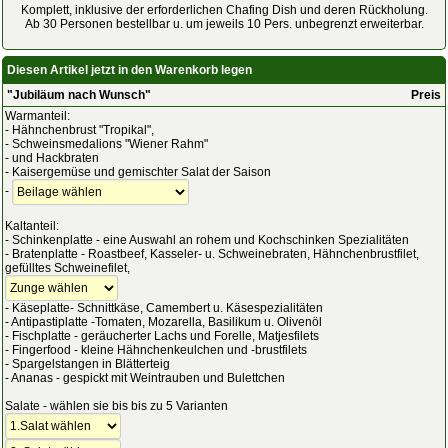
Komplett, inklusive der erforderlichen Chafing Dish und deren Rückholung.
Ab 30 Personen bestellbar u. um jeweils 10 Pers. unbegrenzt erweiterbar.
Diesen Artikel jetzt in den Warenkorb legen
"Jubiläum nach Wunsch"
Preis
Warmanteil:
- Hähnchenbrust "Tropikal",
- Schweinsmedalions "Wiener Rahm"
- und Hackbraten
- Kaisergemüse und gemischter Salat der Saison
-
Kaltanteil:
- Schinkenplatte - eine Auswahl an rohem und Kochschinken Spezialitäten
- Bratenplatte - Roastbeef, Kasseler- u. Schweinebraten, Hähnchenbrustfilet,
gefülltes Schweinefilet,
- Käseplatte- Schnittkäse, Camembert u. Käsespezialitäten
- Antipastiplatte -Tomaten, Mozarella, Basilikum u. Olivenöl
- Fischplatte - geräucherter Lachs und Forelle, Matjesfilets
- Fingerfood - kleine Hähnchenkeulchen und -brustfilets
- Spargelstangen in Blätterteig
- Ananas - gespickt mit Weintrauben und Bulettchen
Salate - wählen sie bis bis zu 5 Varianten