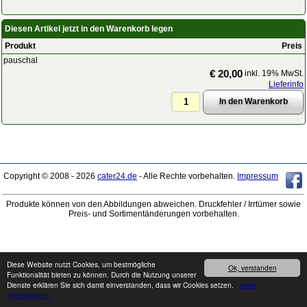
Diesen Artikel jetzt in den Warenkorb legen
Produkt
Preis
pauschal
€ 20,00
inkl. 19% MwSt.
Lieferinfo
Copyright © 2008 - 2026
cater24.de
- Alle Rechte vorbehalten.
Impressum
Produkte können von den Abbildungen abweichen. Druckfehler / Irrtümer sowie
Preis- und Sortimentänderungen vorbehalten.
Diese Website nutzt Cookies, um bestmögliche
Ok, verstanden
Funktionalität bieten zu können. Durch die Nutzung unserer
Dienste erklären Sie sich damit einverstanden, dass wir Cookies setzen.
mehr
Informationen