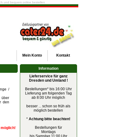
fach und bequem online bestellen
Mein
Konto
Kontakt
Information
Lieferservice für ganz
Dresden und Umland !
Bestellungen* bis 16:00 Uhr
nge /
Lieferung am folgenden Tag
ab 8:00 Uhr möglich
n über
r den
besser ... schon so früh als
möglich bestellen
*
Achtung bitte beachten!
Bestellungen für
r möglich!
Montags
bis Samstag 11:00 Uhr