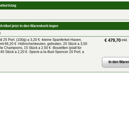
Geburtstag
Artikel jetzt in den Warenkorb legen
t
ti 25 Port. (100g) a 3,20 € -kleine Spanferkel-Haxen,
€ 479,70
inkl.
mt 66,20 € -Hähnchenkeulen, gebraten, 20 Stück a 3,50
lte Champions, 15 Stück a 2,50 € -Bouletten (platt für
 40 Stück a 2,20 € -Speck-a-la-Bud-Spencer 20 Port. a