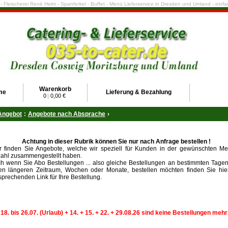
e - Fleischerei René Helm - Spanferkel - Buffet - Menü Lieferservice in Dresden und Umland - ein
Warenkorb
me
Lieferung & Bezahlung
0
|
0,00 €
Angebot
:
Angebote nach Absprache
›
Achtung in dieser Rubrik können Sie nur nach Anfrage bestellen !
r finden Sie Angebote, welche wir speziell für Kunden in der gewünschten Me
ahl zusammengestellt haben.
h wenn Sie Abo Bestellungen ... also gleiche Bestellungen an bestimmten Tage
en längeren Zeitraum, Wochen oder Monate, bestellen möchten finden Sie hie
sprechenden Link für Ihre Bestellung.
 18. bis 26.07. (Urlaub) + 14. + 15. + 22. + 29.08.26 sind keine Bestellungen meh