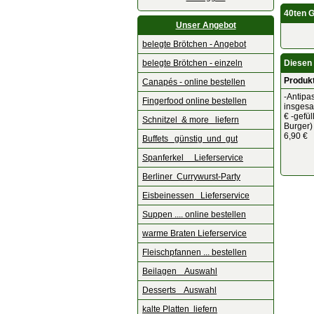
40ten 
Unser Angebot
belegte Brötchen - Angebot
belegte Brötchen - einzeln
Diesen 
Produk
Canapés - online bestellen
-Antipas
Fingerfood online bestellen
insgesa
€ -gefül
Schnitzel & more liefern
Burger)
6,90 €
Buffets günstig und gut
Spanferkel Lieferservice
Berliner Currywurst-Party
Eisbeinessen Lieferservice
Suppen .... online bestellen
warme Braten Lieferservice
Fleischpfannen ... bestellen
Beilagen Auswahl
Desserts Auswahl
kalte Platten liefern