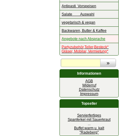
Antipasti Vorspeisen
Salate Auswahl
vegetarisch & vegan
Backwaren, Butter & Kaffee
Angebote nach Absprache
Partyzubehör,Teller,Besteck*
Gläser, Mobilar, Vermietung*
Informationen
AGB
Widerruf
Datenschutz
Impressum
Topseller
Servierfertiges
Spanferkel mit Sauerkraut
...
Buffet warm u. kalt
"Radeberg"