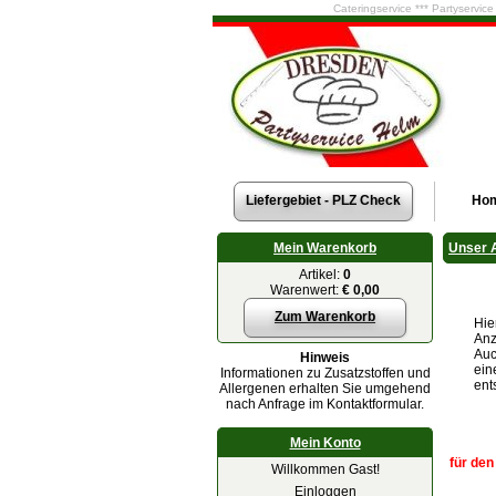
Cateringservice *** Partyservic
Liefergebiet - PLZ Check
Ho
Mein Warenkorb
Unser 
Artikel:
0
Warenwert:
€ 0,00
Zum Warenkorb
Hie
Anz
Auc
Hinweis
ein
Informationen zu Zusatzstoffen und
ent
Allergenen erhalten Sie umgehend
nach Anfrage im Kontaktformular.
Mein Konto
für den
Willkommen Gast!
Einloggen