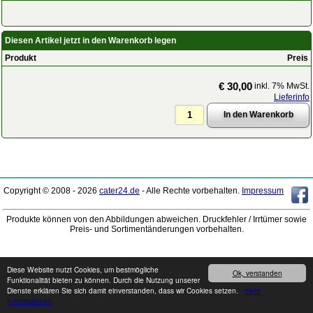
Diesen Artikel jetzt in den Warenkorb legen
Produkt
Preis
€ 30,00
inkl. 7% MwSt.
Lieferinfo
Copyright © 2008 - 2026
cater24.de
- Alle Rechte vorbehalten.
Impressum
Produkte können von den Abbildungen abweichen. Druckfehler / Irrtümer sowie
Preis- und Sortimentänderungen vorbehalten.
Diese Website nutzt Cookies, um bestmögliche
Ok, verstanden
Funktionalität bieten zu können. Durch die Nutzung unserer
Dienste erklären Sie sich damit einverstanden, dass wir Cookies setzen.
mehr
Informationen