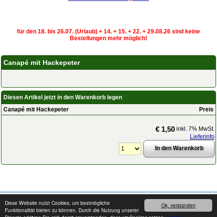
für den 18. bis 26.07. (Urlaub) + 14. + 15. + 22. + 29.08.26 sind keine
Bestellungen mehr möglich!
Canapé mit Hackepeter
Diesen Artikel jetzt in den Warenkorb legen
Canapé mit Hackepeter
Preis
€ 1,50
inkl. 7% MwSt.
Lieferinfo
Copyright © 2008 - 2026
cater24.de
- Alle Rechte vorbehalten.
Impressum
Diese Website nutzt Cookies, um bestmögliche
Ok, verstanden
Funktionalität bieten zu können. Durch die Nutzung unserer