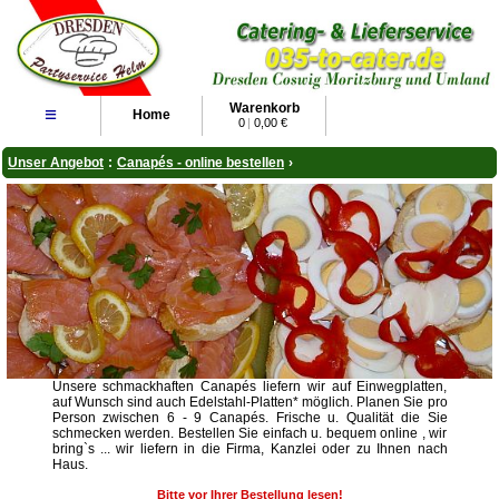
Warenkorb
≡
Home
0
|
0,00 €
Unser Angebot
:
Canapés - online bestellen
›
Unsere schmackhaften Canapés liefern wir auf Einwegplatten,
auf Wunsch sind auch Edelstahl-Platten* möglich. Planen Sie pro
Person zwischen 6 - 9 Canapés. Frische u. Qualität die Sie
schmecken werden. Bestellen Sie einfach u. bequem online , wir
bring`s ... wir liefern in die Firma, Kanzlei oder zu Ihnen nach
Haus.
Bitte vor Ihrer Bestellung lesen!