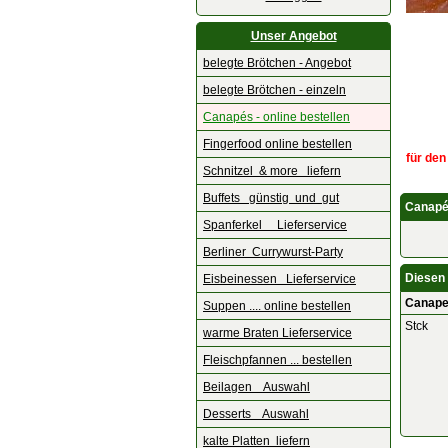
Unser Angebot
belegte Brötchen - Angebot
belegte Brötchen - einzeln
Canapés - online bestellen
Fingerfood online bestellen
für den
Schnitzel & more liefern
Buffets günstig und gut
Canapé
Spanferkel Lieferservice
Berliner Currywurst-Party
Diesen 
Eisbeinessen Lieferservice
Canape
Suppen .... online bestellen
Stck
warme Braten Lieferservice
Fleischpfannen ... bestellen
Beilagen Auswahl
Desserts Auswahl
kalte Platten liefern