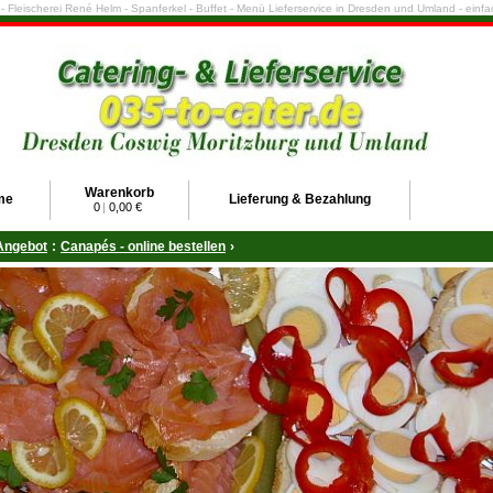
e - Fleischerei René Helm - Spanferkel - Buffet - Menü Lieferservice in Dresden und Umland - ein
Warenkorb
me
Lieferung & Bezahlung
0
|
0,00 €
Angebot
:
Canapés - online bestellen
›