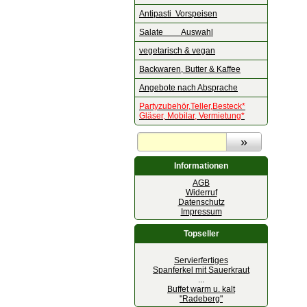
Antipasti Vorspeisen
Salate Auswahl
vegetarisch & vegan
Backwaren, Butter & Kaffee
Angebote nach Absprache
Partyzubehör,Teller,Besteck*
Gläser, Mobilar, Vermietung*
Informationen
AGB
Widerruf
Datenschutz
Impressum
Topseller
Servierfertiges
Spanferkel mit Sauerkraut
...
Buffet warm u. kalt
"Radeberg"