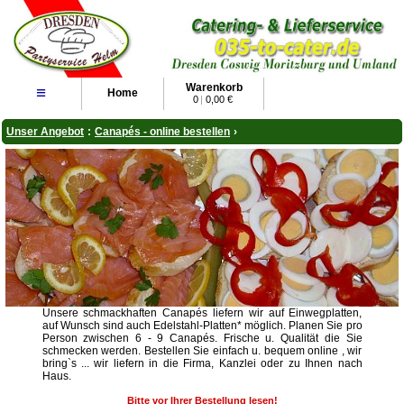
Warenkorb
≡
Home
0
|
0,00 €
Unser Angebot
:
Canapés - online bestellen
›
Unsere schmackhaften Canapés liefern wir auf Einwegplatten,
auf Wunsch sind auch Edelstahl-Platten* möglich. Planen Sie pro
Person zwischen 6 - 9 Canapés. Frische u. Qualität die Sie
schmecken werden. Bestellen Sie einfach u. bequem online , wir
bring`s ... wir liefern in die Firma, Kanzlei oder zu Ihnen nach
Haus.
Bitte vor Ihrer Bestellung lesen!