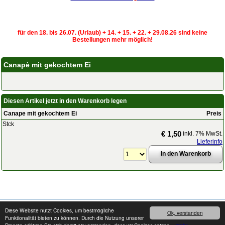
für den 18. bis 26.07. (Urlaub) + 14. + 15. + 22. + 29.08.26 sind keine
Bestellungen mehr möglich!
Canapè mit gekochtem Ei
Diesen Artikel jetzt in den Warenkorb legen
Canape mit gekochtem Ei
Preis
Stck
€ 1,50
inkl. 7% MwSt.
Lieferinfo
Copyright © 2008 - 2026
cater24.de
- Alle Rechte vorbehalten.
Impressum
Diese Website nutzt Cookies, um bestmögliche
Ok, verstanden
Funktionalität bieten zu können. Durch die Nutzung unserer