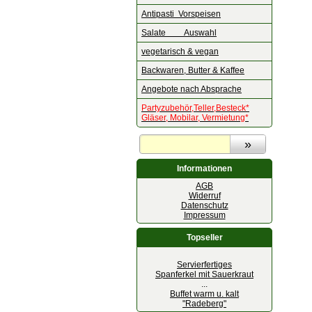
Antipasti Vorspeisen
Salate Auswahl
vegetarisch & vegan
Backwaren, Butter & Kaffee
Angebote nach Absprache
Partyzubehör,Teller,Besteck*
Gläser, Mobilar, Vermietung*
Informationen
AGB
Widerruf
Datenschutz
Impressum
Topseller
Servierfertiges
Spanferkel mit Sauerkraut
...
Buffet warm u. kalt
"Radeberg"