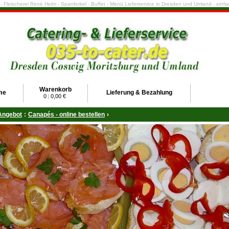
e - Fleischerei René Helm - Spanferkel - Buffet - Menü Lieferservice in Dresden und Umland - ein
Warenkorb
me
Lieferung & Bezahlung
0
|
0,00 €
Angebot
:
Canapés - online bestellen
›