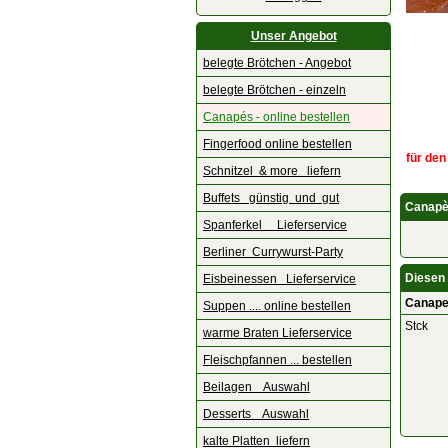
Unser Angebot
belegte Brötchen - Angebot
belegte Brötchen - einzeln
Canapés - online bestellen
Fingerfood online bestellen
für den
Schnitzel & more liefern
Buffets günstig und gut
Canapè
Spanferkel Lieferservice
Berliner Currywurst-Party
Diesen 
Eisbeinessen Lieferservice
Canape
Suppen .... online bestellen
Stck
warme Braten Lieferservice
Fleischpfannen ... bestellen
Beilagen Auswahl
Desserts Auswahl
kalte Platten liefern