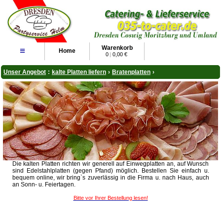
Warenkorb
≡
Home
0
|
0,00 €
Unser Angebot
:
kalte Platten liefern
›
Bratenplatten
›
Die kalten Platten richten wir generell auf Einwegplatten an, auf Wunsch
sind Edelstahlplatten (gegen Pfand) möglich. Bestellen Sie einfach u.
bequem online, wir bring`s zuverlässig in die Firma u. nach Haus, auch
an Sonn- u. Feiertagen.
Bitte vor Ihrer Bestellung lesen!