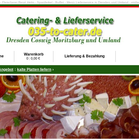
e - Fleischerei René Helm - Spanferkel - Buffet - Menü Lieferservice in Dresden und Umland - ein
Warenkorb
me
Lieferung & Bezahlung
0
|
0,00 €
Angebot
:
kalte Platten liefern
›