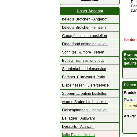
Die
Ede
zuv
Unser Angebot
belegte Brötchen - Angebot
belegte Brötchen - einzeln
Canapés - online bestellen
für den
Fingerfood online bestellen
Schnitzel & more liefern
Bratenp
Kassele
Buffets günstig und gut
gefüllt
Spanferkel Lieferservice
Berliner Currywurst-Party
Diesen 
Eisbeinessen Lieferservice
Produk
Suppen .... online bestellen
Platte
warme Braten Lieferservice
Fleischpfannen ... bestellen
Art.-Nr.
Beilagen Auswahl
Desserts Auswahl
kalte Platten liefern