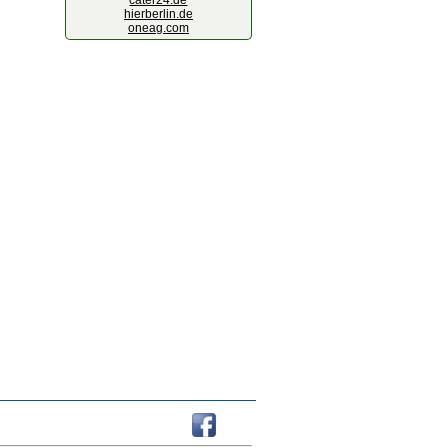
cater24.de
hierberlin.de
oneag.com