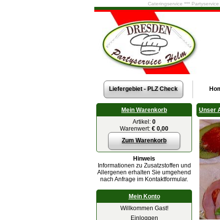
Cateringservice *** Partyservic
Liefergebiet - PLZ Check
Ho
Mein Warenkorb
Unser 
Artikel:
0
Warenwert:
€ 0,00
Zum Warenkorb
Hinweis
Informationen zu Zusatzstoffen und
Allergenen erhalten Sie umgehend
nach Anfrage im Kontaktformular.
Mein Konto
Willkommen Gast!
Einloggen