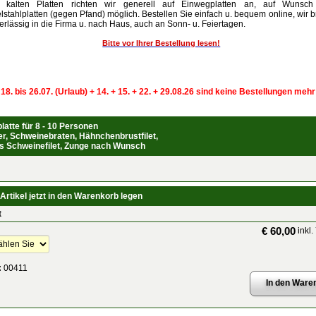
 kalten Platten richten wir generell auf Einwegplatten an, auf Wunsch
lstahlplatten (gegen Pfand) möglich. Bestellen Sie einfach u. bequem online, wir b
erlässig in die Firma u. nach Haus, auch an Sonn- u. Feiertagen.
Bitte vor Ihrer Bestellung lesen!
 18. bis 26.07. (Urlaub) + 14. + 15. + 22. + 29.08.26 sind keine Bestellungen meh
latte für 8 - 10 Personen
r, Schweinebraten, Hähnchenbrustfilet,
es Schweinefilet, Zunge nach Wunsch
Artikel jetzt in den Warenkorb legen
t
€ 60,00
inkl.
:
00411