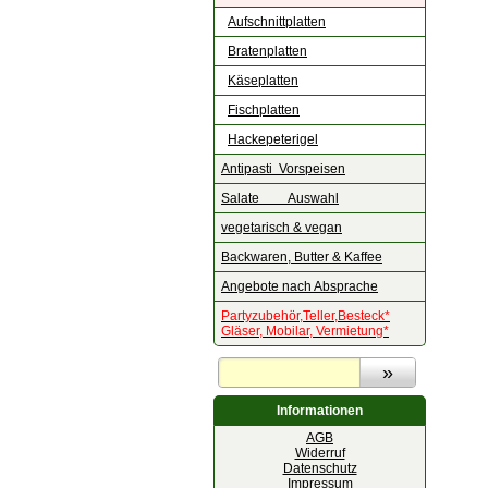
Aufschnittplatten
Bratenplatten
Käseplatten
Fischplatten
Hackepeterigel
Antipasti Vorspeisen
Salate Auswahl
vegetarisch & vegan
Backwaren, Butter & Kaffee
Angebote nach Absprache
Partyzubehör,Teller,Besteck*
Gläser, Mobilar, Vermietung*
Informationen
AGB
Widerruf
Datenschutz
Impressum