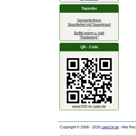
Topseller
Servierfertiges
Spanferkel mit Sauerkraut
...
Buffet warm u. kalt
"Radeberg"
QR - Code
www.035-to-cater.de
Copyright © 2008 - 2026
cater24.de
- Alle Re