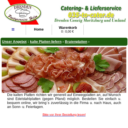
Warenkorb
≡
Home
0
|
0,00 €
Unser Angebot
:
kalte Platten liefern
›
Bratenplatten
›
Die kalten Platten richten wir generell auf Einwegplatten an, auf Wunsch
sind Edelstahlplatten (gegen Pfand) möglich. Bestellen Sie einfach u.
bequem online, wir bring`s zuverlässig in die Firma u. nach Haus, auch
an Sonn- u. Feiertagen.
Bitte vor Ihrer Bestellung lesen!