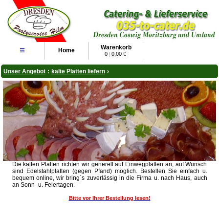
Warenkorb
≡
Home
0
|
0,00 €
Unser Angebot
:
kalte Platten liefern
›
Die kalten Platten richten wir generell auf Einwegplatten an, auf Wunsch
sind Edelstahlplatten (gegen Pfand) möglich. Bestellen Sie einfach u.
bequem online, wir bring`s zuverlässig in die Firma u. nach Haus, auch
an Sonn- u. Feiertagen.
Bitte vor Ihrer Bestellung lesen!