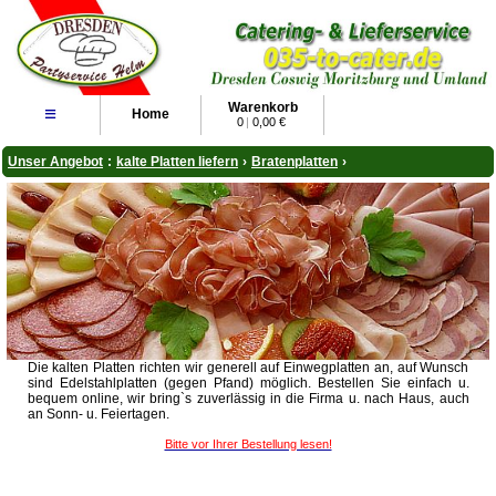
Warenkorb
≡
Home
0
|
0,00 €
Unser Angebot
:
kalte Platten liefern
›
Bratenplatten
›
Die kalten Platten richten wir generell auf Einwegplatten an, auf Wunsch
sind Edelstahlplatten (gegen Pfand) möglich. Bestellen Sie einfach u.
bequem online, wir bring`s zuverlässig in die Firma u. nach Haus, auch
an Sonn- u. Feiertagen.
Bitte vor Ihrer Bestellung lesen!