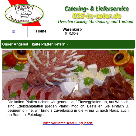
Warenkorb
≡
Home
0
|
0,00 €
Unser Angebot
:
kalte Platten liefern
›
Die kalten Platten richten wir generell auf Einwegplatten an, auf Wunsch
sind Edelstahlplatten (gegen Pfand) möglich. Bestellen Sie einfach u.
bequem online, wir bring`s zuverlässig in die Firma u. nach Haus, auch
an Sonn- u. Feiertagen.
Bitte vor Ihrer Bestellung lesen!