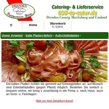
Warenkorb
≡
Home
0
|
0,00 €
Unser Angebot
:
kalte Platten liefern
›
Aufschnittplatten
›
Die kalten Platten richten wir generell auf Einwegplatten an, auf Wunsch
sind Edelstahlplatten (gegen Pfand) möglich. Bestellen Sie einfach u.
bequem online, wir bring`s zuverlässig in die Firma u. nach Haus, auch
an Sonn- u. Feiertagen.
Bitte vor Ihrer Bestellung lesen!