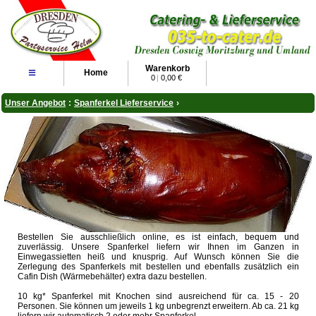
Warenkorb
≡
Home
0
|
0,00 €
Unser Angebot
:
Spanferkel Lieferservice
›
Bestellen Sie ausschließlich online, es ist einfach, bequem und
zuverlässig. Unsere Spanferkel liefern wir Ihnen im Ganzen in
Einwegassietten heiß und knusprig. Auf Wunsch können Sie die
Zerlegung des Spanferkels mit bestellen und ebenfalls zusätzlich ein
Cafin Dish (Wärmebehälter) extra dazu bestellen.
10 kg* Spanferkel mit Knochen sind ausreichend für ca. 15 - 20
Personen. Sie können um jeweils 1 kg unbegrenzt erweitern. Ab ca. 21 kg
liefern wir automatisch 2 oder mehr Spanferkel.