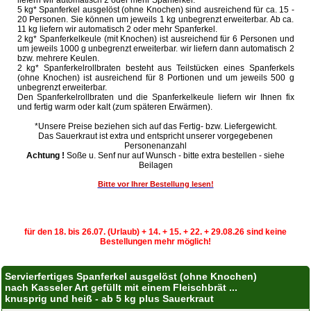
5 kg* Spanferkel ausgelöst (ohne Knochen) sind ausreichend für ca. 15 -
20 Personen. Sie können um jeweils 1 kg unbegrenzt erweiterbar. Ab ca.
11 kg liefern wir automatisch 2 oder mehr Spanferkel.
2 kg* Spanferkelkeule (mit Knochen) ist ausreichend für 6 Personen und
um jeweils 1000 g unbegrenzt erweiterbar. wir liefern dann automatisch 2
bzw. mehrere Keulen.
2 kg* Spanferkelrollbraten besteht aus Teilstücken eines Spanferkels
(ohne Knochen) ist ausreichend für 8 Portionen und um jeweils 500 g
unbegrenzt erweiterbar.
Den Spanferkelrollbraten und die Spanferkelkeule liefern wir Ihnen fix
und fertig warm oder kalt (zum späteren Erwärmen).
*Unsere Preise beziehen sich auf das Fertig- bzw. Liefergewicht.
Das Sauerkraut ist extra und entspricht unserer vorgegebenen
Personenanzahl
Achtung !
Soße u. Senf nur auf Wunsch - bitte extra bestellen - siehe
Beilagen
Bitte vor Ihrer Bestellung lesen!
für den 18. bis 26.07. (Urlaub) + 14. + 15. + 22. + 29.08.26 sind keine
Bestellungen mehr möglich!
Servierfertiges Spanferkel ausgelöst (ohne Knochen)
nach Kasseler Art gefüllt mit einem Fleischbrät ...
knusprig und heiß - ab 5 kg plus Sauerkraut