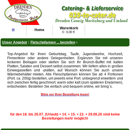
Warenkorb
≡
Home
0
|
0,00 €
Unser Angebot
:
Fleischpfannen ... bestellen
›
Top-Angebot für Ihren Geburtstag, Taufe, Jugendweihe, Hochzeit,
Firmenfeier oder andere Gelegenheiten. Ergänzen Sie mit unseren
leckeren Beilagen oder stellen Sie sich Ihr Brunch-Buffet mit kalten
Platten, Salaten und Dessert selbst zusammen. Wir liefern alles in großen
Einwegasietten und -platten, auf Wunsch können Sie auch unsere
Wärmebehälter mieten. Alle Fleischpfannen können Sie ab 4 Portionen
(Port. ca. 200g) bestellen, um jeweils eine Port. unbegrenzt erweitern und
sich zwischen fertig geschmort, warm oder kalt (zum späteren Erwärmen),
entscheiden. Bestellen Sie einfach und bequem online, wir bring`s.
Bitte vor Ihrer Bestellung lesen!
für den 18. bis 26.07. (Urlaub) + 14. + 15. + 22. + 29.08.26 sind keine
Bestellungen mehr möglich!