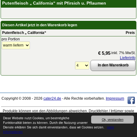
Putenfleisch „ California“ mit Pfirsich u. Pflaumen
Diesen Artikel jetzt in den Warenkorb legen
Putenfleisch „ California“
Preis
pro Portion
€ 5,95
inkl. 7% MwSt.
Lieferinfo
Copyright © 2008 - 2026
cater24.de
- Alle Rechte vorbehalten.
Impressum
Produkte können von den Abbildungen abweichen. Druckfehler / Irrtümer sowie
Preis- und Sortimentänderungen vorbehalten.
Diese Website nutzt Cookies, um bestmögliche
Ok, verstanden
Funktionalität bieten zu können. Durch die Nutzung unserer
Dienste erklären Sie sich damit einverstanden, dass wir Cookies setzen.
mehr
Informationen