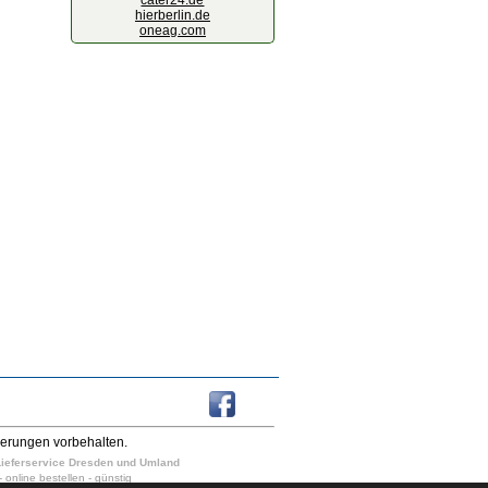
cater24.de
hierberlin.de
oneag.com
derungen vorbehalten.
n Lieferservice Dresden und Umland
- online bestellen - günstig