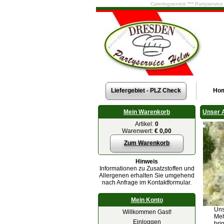
Cateringservice *** Partyservic
Liefergebiet - PLZ Check
Ho
Mein Warenkorb
Unser 
Artikel:
0
Warenwert:
€ 0,00
Zum Warenkorb
Hinweis
Informationen zu Zusatzstoffen und
Allergenen erhalten Sie umgehend
nach Anfrage im Kontaktformular.
Mein Konto
Uns
Willkommen Gast!
Meh
Einloggen
bri