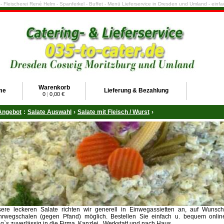
e - Fleischerei René Helm - Spanferkel - Buffet - Menü Lieferservice in Dresden und Umland - ein
Warenkorb
me
Lieferung & Bezahlung
0
|
0,00 €
Angebot
:
Salate Auswahl
›
Salate mit Fleisch / Wurst
›
ere leckeren Salate richten wir generell in Einwegassietten an, auf Wunsch
rwegschalen (gegen Pfand) möglich. Bestellen Sie einfach u. bequem online
ng`s zuverlässig in die Firma, Kanzlei , Werkstatt und nach Haus.