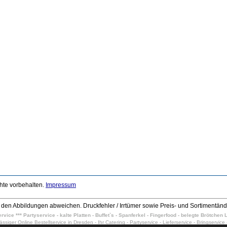
chte vorbehalten.
Impressum
den Abbildungen abweichen. Druckfehler / Irrtümer sowie Preis- und Sortimentän
vice *** Partyservice - kalte Platten - Buffet`s - Spanferkel - Fingerfood - belegte Brötche
lässiger Online Bestellservice in Dresden - Ihr Catering - Partyservice - Lieferservice - Bringservice 