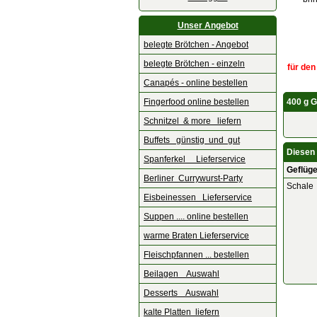
Unser Angebot
belegte Brötchen - Angebot
belegte Brötchen - einzeln
für den
Canapés - online bestellen
Fingerfood online bestellen
400 g G
Schnitzel & more liefern
Buffets günstig und gut
Diesen 
Spanferkel Lieferservice
Geflüge
Berliner Currywurst-Party
Schale
Eisbeinessen Lieferservice
Suppen .... online bestellen
warme Braten Lieferservice
Fleischpfannen ... bestellen
Beilagen Auswahl
Desserts Auswahl
kalte Platten liefern