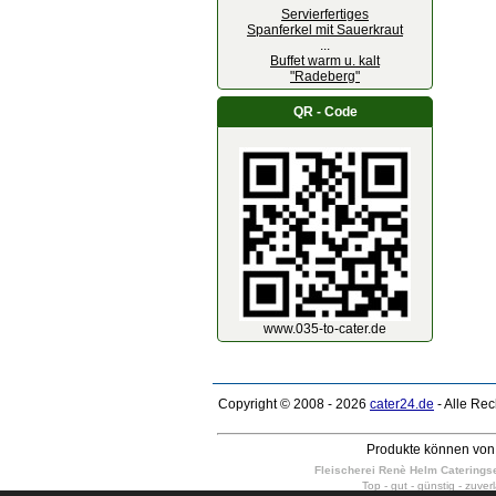
Servierfertiges
Spanferkel mit Sauerkraut
...
Buffet warm u. kalt
"Radeberg"
QR - Code
www.035-to-cater.de
Copyright © 2008 - 2026
cater24.de
- Alle Re
Produkte können von 
Fleischerei Renè Helm Cateringser
Top - gut - günstig - zuver