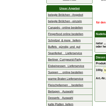
Unser Angebot
belegte Brötchen - Angebot
belegte Brötchen - einzeln
für den
Canapés - online bestellen
Fingerfood online bestellen
Nudelsa
Schnitzel & more liefern
natur .
oder he
Buffets günstig und gut
Spanferkel Lieferservice
Diesen 
Berliner Currywurst-Party
Produk
Eisbeinessen Lieferservice
100g
Suppen .... online bestellen
Art.-Nr.
warme Braten Lieferservice
Fleischpfannen ... bestellen
Beilagen Auswahl
Desserts Auswahl
kalte Platten liefern