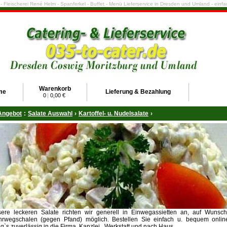
e - Fleischerei René Helm - Spanferkel - Buffet - Menü Lieferservice in Dresden und Umland - ein
Warenkorb
me
Lieferung & Bezahlung
0
|
0,00 €
Angebot
:
Salate Auswahl
›
Kartoffel- u. Nudelsalate
›
ere leckeren Salate richten wir generell in Einwegassietten an, auf Wunsch
rwegschalen (gegen Pfand) möglich. Bestellen Sie einfach u. bequem online
ng`s zuverlässig in die Firma, Kanzlei , Werkstatt und nach Haus.