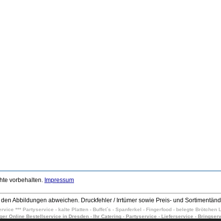
chte vorbehalten.
Impressum
den Abbildungen abweichen. Druckfehler / Irrtümer sowie Preis- und Sortimentän
vice *** Partyservice - kalte Platten - Buffet`s - Spanferkel - Fingerfood - belegte Brötche
iger Online Bestellservice in Dresden - Ihr Catering - Partyservice - Lieferservice - Bringserv