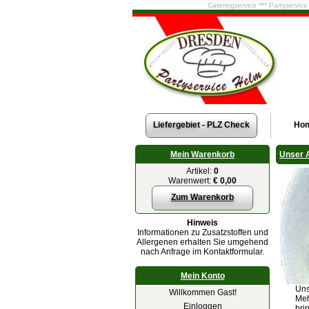
Cateringservice *** Partyservic
Liefergebiet - PLZ Check
Ho
Mein Warenkorb
Unser 
Artikel:
0
Warenwert:
€ 0,00
Zum Warenkorb
Hinweis
Informationen zu Zusatzstoffen und
Allergenen erhalten Sie umgehend
nach Anfrage im Kontaktformular.
Mein Konto
Uns
Willkommen Gast!
Meh
Einloggen
bri