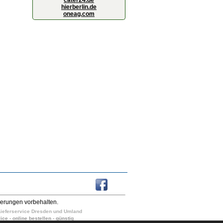
cater24.de
hierberlin.de
oneag.com
derungen vorbehalten.
n Lieferservice Dresden und Umland
ice - online bestellen - günstig