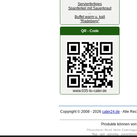
Servierfertiges
Spanferkel mit Sauerkraut
...
Buffet warm u. kalt
"Radeberg"
QR - Code
www.035-to-cater.de
Copyright © 2008 - 2026
cater24.de
- Alle Re
Produkte können von 
Fleischerei Renè Helm Cateringser
Top - gut - günstig - zuverläss