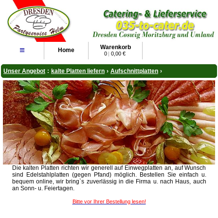
Warenkorb
≡
Home
0
|
0,00 €
Unser Angebot
:
kalte Platten liefern
›
Aufschnittplatten
›
Die kalten Platten richten wir generell auf Einwegplatten an, auf Wunsch
sind Edelstahlplatten (gegen Pfand) möglich. Bestellen Sie einfach u.
bequem online, wir bring`s zuverlässig in die Firma u. nach Haus, auch
an Sonn- u. Feiertagen.
Bitte vor Ihrer Bestellung lesen!